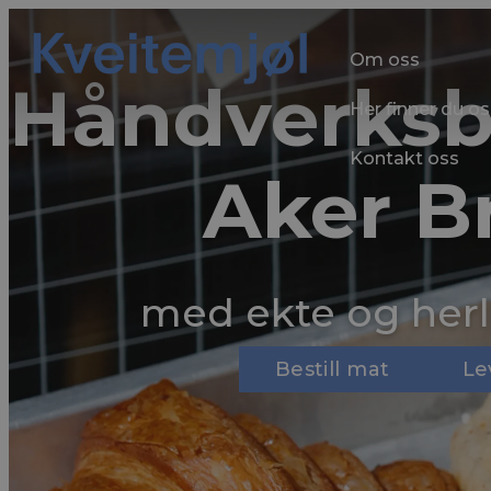
Om oss
Håndverksb
Her finner du os
Kontakt oss
Aker B
med ekte og herl
Bestill mat
Le