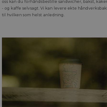
oss kan du forhåndsbestille sandwicher, bakst, kake
- og kaffe selvsagt. Vi kan levere ekte håndverksbak
til hvilken som helst anledning.