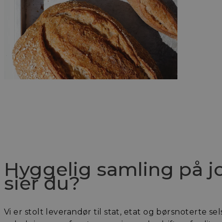
_cfuvid
ph_phc_GtkXBKn0
Hyggelig samling på 
sier du?
_ga_MPSGJSVYG9
Vi er stolt leverandør til stat, etat og børsnoterte s