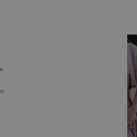
ke
et