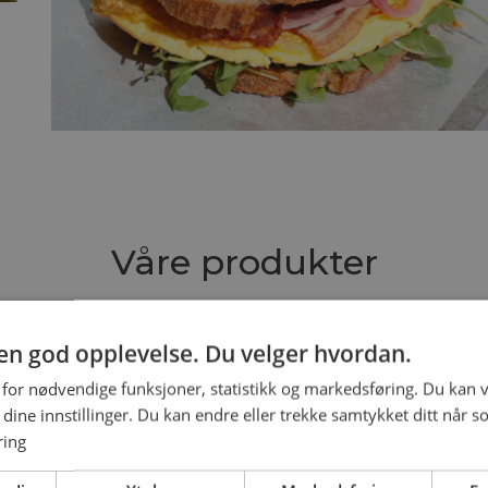
Våre produkter
veitemøl-ambiance", men det er ikke alltid like lett å riv
g en god opplevelse. Du velger hvordan.
og få det levert, eventuelt komme nedom og plukke det
 for nødvendige funksjoner, statistikk og markedsføring. Du kan v
se dine innstillinger. Du kan endre eller trekke samtykket ditt når s
ring