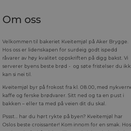
Om oss
Velkommen til bakeriet Kveitemjøl på Aker Brygge.
Hos oss er lidenskapen for surdeig godt ispedd
råvarer av høy kvalitet oppskriften på digg bakst. Vi
serverer byens beste brød - og søte fristelser du ik
kan si nei til.
Kveitemjøl byr på frokost fra kl. 08.00, med nykvern
kaffe og ferske brødvarer. Sitt ned og ta en pust i
bakken – eller ta med på veien dit du skal.
Pssst... har du hørt rykte på byen? Kveitemjøl har
Oslos beste croissanter! Kom innom for en smak. Hos