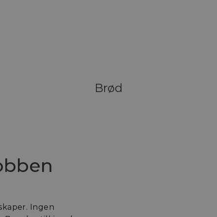
nettleserhistorikk.
.elfsight.com
Sesjon
Denne informasjonskapselen brukes t
på tvers av økter for å optimalisere 
ved å opprettholde sesjonskonsistens
tjenester.
Brød
eI1mW0WoZMvZLUmgFVhNE20eKkBu9U5Bdic_posthog
.kveitemjol.no
1 år
jobben
.kveitemjol.no
1 år 1
elskaper. Ingen
måned