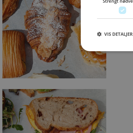
Strengt nødv
VIS DETALJER
Strengt nødvendige i
Nettstedet kan ikke b
Navn
sessionid_www.kve
CookieScriptConse