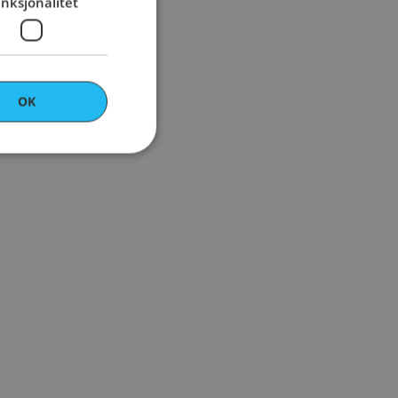
nksjonalitet
OK
ontoadministrasjon.
er en unik økt‑ID
eggende funksjoner
kre at sider og
n økt. Den
ukes ikke til
 av Cookie-