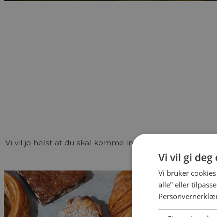
Vi vil jo helst at du skal komme innom og oppleve "Le K
Vi vil gi de
oss 
Vi bruker cookies
alle" eller tilpas
Personvernerklæ