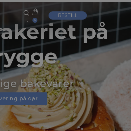
BESTILL
0
akeriet på
s
rygge
ige bakevarer
vering på dør