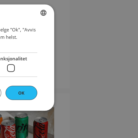
elge "Ok", "Avvis
NORWEGIAN
om helst.
ENGLISH
nksjonalitet
OK
ontoadministrasjon.