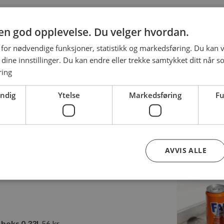
g en god opplevelse. Du velger hvordan.
 for nødvendige funksjoner, statistikk og markedsføring. Du kan v
se dine innstillinger. Du kan endre eller trekke samtykket ditt når s
rbra
, 59 kr
ring
blomst
, 59 kr
endig
Ytelse
Markedsføring
Fu
59 kr
AVVIS ALLE
Strengt nødvendig
Ytelse
Markedsføring
Funksjonalitet
nformasjonskapsler tillater kjernefunksjoner på nettstedet, som brukerinnlogging og k
 boks 0,33l
, 56 kr