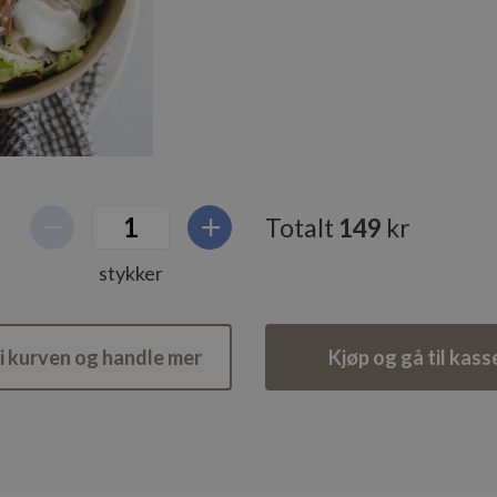
Totalt
149
kr
stykker
i kurven og handle mer
Kjøp og gå til kass