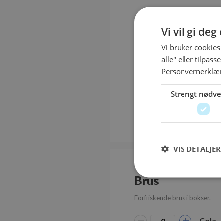
Safteriet
Vi vil gi de
Saft og juice fra safteriet.
Vi bruker cookies
alle" eller tilpas
Raba
Personvernerklæ
Hylle
Strengt nødv
Eple
, 
VIS DETALJER
Brus
Forfriskende brus i bokser.
Strengt nødvendige i
Cola -