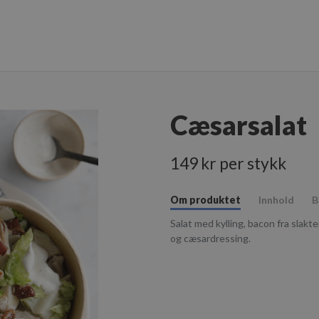
Cæsarsalat
149 kr per stykk
Om produktet
Innhold
B
Salat med kylling, bacon fra slakt
og cæsardressing.