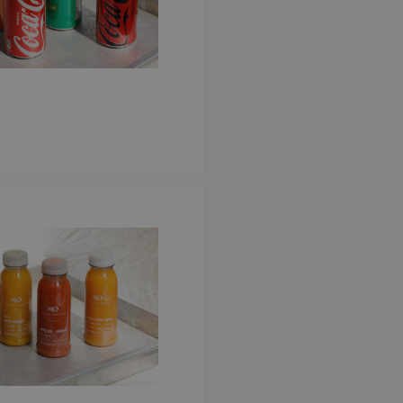
er en unik økt‑ID
eggende funksjoner
kre at sider og
n økt. Den
ukes ikke til
 av Cookie-
tillingene for
 er nødvendig at
gerer som det skal.
type
Beskrivelse
ring
ng
ng
ng
ng